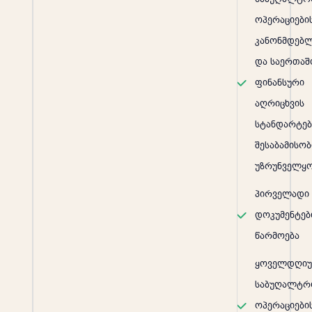
ოპერაციები
კანონმდებ
და საერთა
ფინანსური
აღრიცხვის
სტანდარტე
შესაბამისობ
უზრუნველყ
პირველადი
დოკუმენტებ
წარმოება
ყოველდღიუ
საბუღალტრ
ოპერაციები