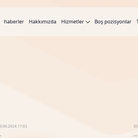
haberler
Hakkımızda
Hizmetler
Boş pozisyonlar
3.06.2024 17:03
03
.
...