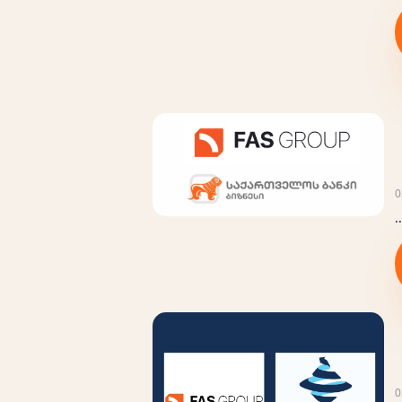
0
..
0