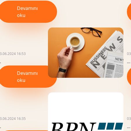
Devamını
oku
3.06.2024 16:53
03
.
...
Devamını
oku
3.06.2024 16:35
03
.
...