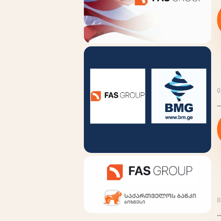
0
..
0
..