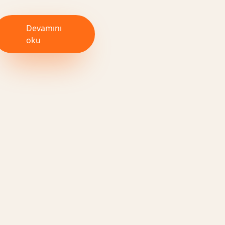
Devamını
oku