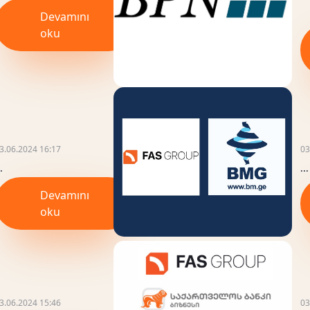
Devamını
oku
3.06.2024 16:17
03
.
...
Devamını
oku
3.06.2024 15:46
03