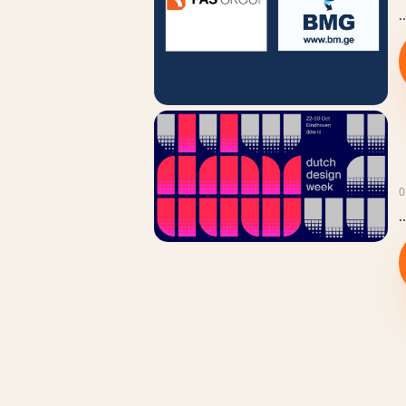
..
0
..